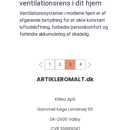
ventilationsrens i dit hjem
Ventilationssystemer i moderne hjem er af
afgørende betydning for at sikre konstant
luftudskiftning, forbedre personkomfort og
forhindre akkumulering af skadelig
forurening. Husejere og boligejere forstår, at
regelmæssig vedligeholdelse af disse syst...
1
2
3
4
ARTIKLEROMALT.
dk