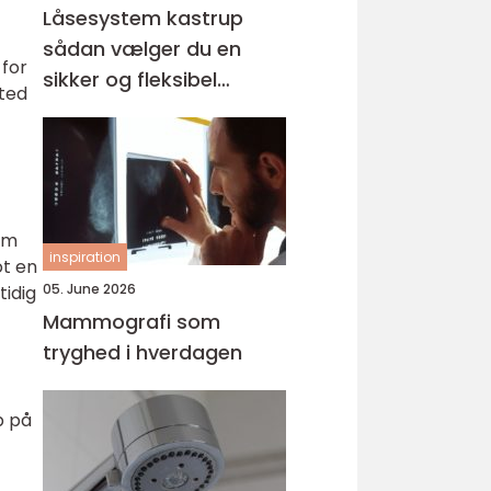
Låsesystem kastrup
sådan vælger du en
 for
sikker og fleksibel
sted
løsning
em
inspiration
ot en
05. June 2026
tidig
Mammografi som
tryghed i hverdagen
p på