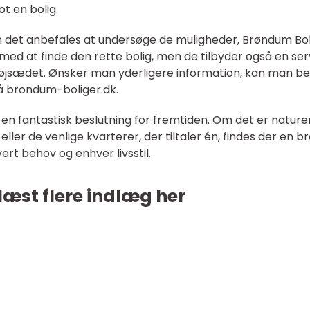
t en bolig.
n det anbefales at undersøge de muligheder, Brøndum Bol
 med at finde den rette bolig, men de tilbyder også en ser
 højsædet. Ønsker man yderligere information, kan man b
å brondum-boliger.dk.
e en fantastisk beslutning for fremtiden. Om det er nature
ller de venlige kvarterer, der tiltaler én, findes der en b
hvert behov og enhver livsstil.
læst flere indlæg her