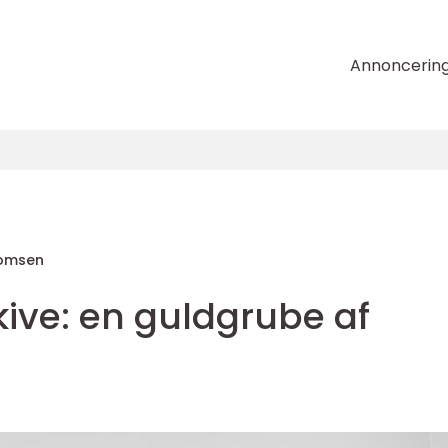
Annoncerin
homsen
 Skive: en guldgrube af