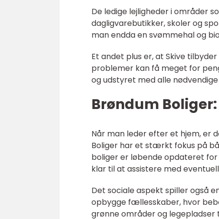
De ledige lejligheder i områder s
dagligvarebutikker, skoler og spo
man endda en svømmehal og biogra
Et andet plus er, at Skive tilbyd
problemer kan få meget for peng
og udstyret med alle nødvendige fa
Brøndum Boliger:
Når man leder efter et hjem, er 
Boliger har et stærkt fokus på b
boliger er løbende opdateret for a
klar til at assistere med eventue
Det sociale aspekt spiller også e
opbygge fællesskaber, hvor bebo
grønne områder og legepladser ti