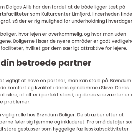
om Dalgas Allé har den fordel, at de både ligger tæt på
rtsfaciliteter som Kulturcenter Limfjord. I nærheden find
f, så der er rig mulighed for underholdning i hverdagen
er boliger, hvor lejen er overkommelig, og hvor man uden
ene. Boligerne i især de nyere områder er godt vedligeh
ciliteter, hvilket gør dem særligt attraktive for lejere.
 din betroede partner
det vigtigt at have en partner, man kan stole på. Brøndum
åde komfort og kvalitet i deres ejendomme i Skive. Deres
t sikre, at alt er i perfekt stand, og deres viceværter er a
lle problemer.
n vigtig rolle hos Brøndum Boliger. De stræber efter at
erne føler sig hjemme og inkluderet. Fra små detaljer s
l store gestusser som hyggelige fællesskabsaktiviteter,