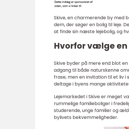
Skive, en charmerende by med båd
dem, der søger en bolig til leje. D
at finde sin næste lejebolig, og h
Hvorfor vælge en l
Skive byder på mere end blot en 
adgang til både naturskønne område
frase, men en invitation til et l
deltage i byens mange aktivitete
Lejemarkedet i Skive er meget var
rummelige familieboliger i frede
studerende, unge familier og ældr
bylivets bekvemmeligheder.