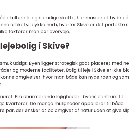
e kulturelle og naturlige skatte, har masser at byde på
enne artikel vil dykke ned i, hvorfor Skive er det perfekte 
vilke faktorer man bør overveje.
ejebolig i Skive?
smuk udsigt. Byen ligger strategisk godt placeret med n
r og moderne faciliteter. Bolig til leje i Skive er ikke bl
iv i skønne omgivelser, hvor man både kan nyde roen og sam
r.
ieret. Fra charmerende lejligheder i byens centrum til
lige kvarterer. De mange muligheder appellerer til både
e par, der ønsker at bo omgivet af natur uden at give sli