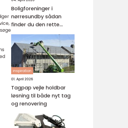
Boligforeninger i
nørresundby sådan
iger
vice,
finder du den rette
esøge
lejebolig
ns
red
inspiration
01. April 2026
Tagpap vejle holdbar
løsning til både nyt tag
og renovering