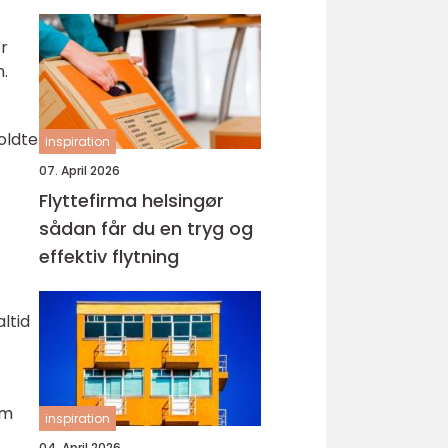
er
.
oldte
inspiration
07. April 2026
Flyttefirma helsingør
sådan får du en tryg og
effektiv flytning
ltid
om
inspiration
04. April 2026