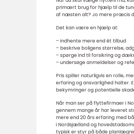
Når du skal vælge flyttefirma, k
primært brug for hjælp til de tung
af næsten alt? Jo mere præcis du 
Det kan være en hjælp at:
– indhente mere end ét tilbud
– beskrive boligens størrelse, 
– spørge ind til forsikring og dæ
– undersøge anmeldelser og refer
Pris spiller naturligvis en rolle, m
erfaring og ansvarlighed halter. E
bekymringer og potentielle skade
Når man ser på flyttefirmaer i 
gennem mange år har leveret stab
mere end 20 års erfaring med bå
i Nordsjælland og hovedstadsområ
typisk er styr på både planlægni