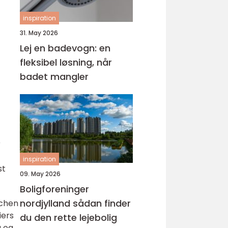
inspiration
31. May 2026
Lej en badevogn: en
fleksibel løsning, når
badet mangler
r
inspiration
st
09. May 2026
Boligforeninger
nordjylland sådan finder
nchen
iers
du den rette lejebolig
g og