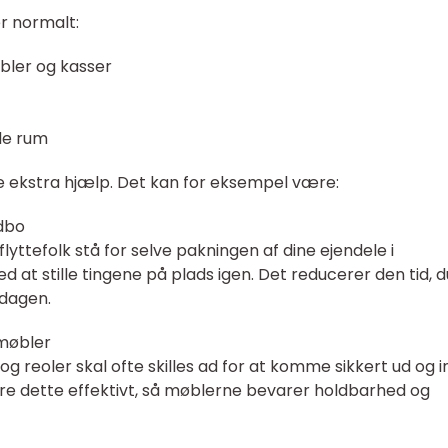
er normalt:
ler og kasser
de rum
e ekstra hjælp. Det kan for eksempel være:
dbo
flyttefolk stå for selve pakningen af dine ejendele i
 at stille tingene på plads igen. Det reducerer den tid, d
edagen.
møbler
 reoler skal ofte skilles ad for at komme sikkert ud og i
lare dette effektivt, så møblerne bevarer holdbarhed og