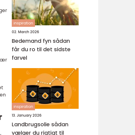
ger
inspiration
02. March 2026
Bedemand fyn sådan
får du ro til det sidste
farvel
sær
et
 en
inspiration
r
13. January 2026
Landbrugsolie sådan
vælger du rigtigt til