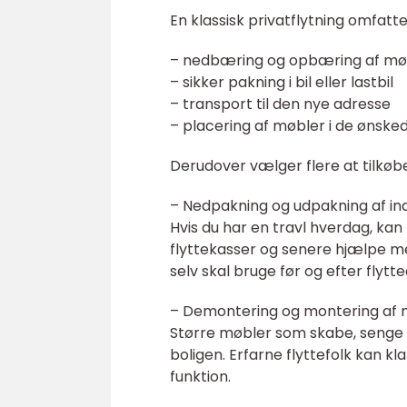
En klassisk privatflytning omfatt
– nedbæring og opbæring af møb
– sikker pakning i bil eller lastbil
– transport til den nye adresse
– placering af møbler i de ønske
Derudover vælger flere at tilkøb
– Nedpakning og udpakning af in
Hvis du har en travl hverdag, kan 
flyttekasser og senere hjælpe med
selv skal bruge før og efter flytt
– Demontering og montering af 
Større møbler som skabe, senge og
boligen. Erfarne flyttefolk kan k
funktion.