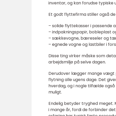
inventar, og kan forudse typiske u
Et godt flyttefirma stiller også d
– solide flyttekasser i passende a
– indpakningspapir, bobleplast o
– sækkevogne, bæreseler og tæp
– egnede vogne og lastbiler i fors
Disse ting virker måske som deta
arbejdsmiljø på selve dagen.
Derudover lægger mange vægt på fl
flytning alle ugens dage. Det giv
hverdag, og i nogle tilfælde også
muligt.
Endelig betyder tryghed meget. 
i mange år, fordi de forbinder det
erfaring har typisk faste procedur