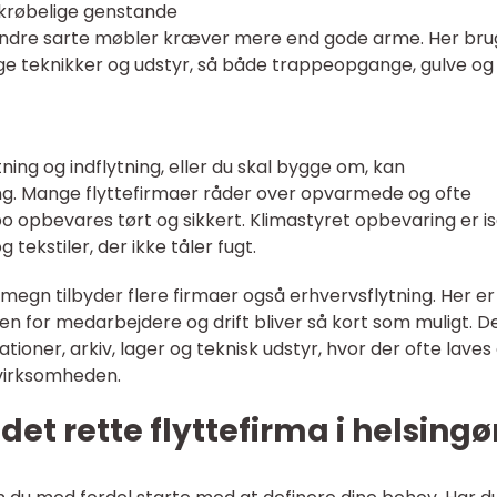
 skrøbelige genstande
er andre sarte møbler kræver mere end gode arme. Her bru
ge teknikker og udstyr, så både trappeopgange, gulve og
ning og indflytning, eller du skal bygge om, kan
g. Mange flyttefirmaer råder over opvarmede og ofte
o opbevares tørt og sikkert. Klimastyret opbevaring er i
 tekstiler, der ikke tåler fugt.
megn tilbyder flere firmaer også erhvervsflytning. Her er
en for medarbejdere og drift bliver så kort som muligt. D
tioner, arkiv, lager og teknisk udstyr, hvor der ofte laves
 virksomheden.
et rette flyttefirma i helsingø