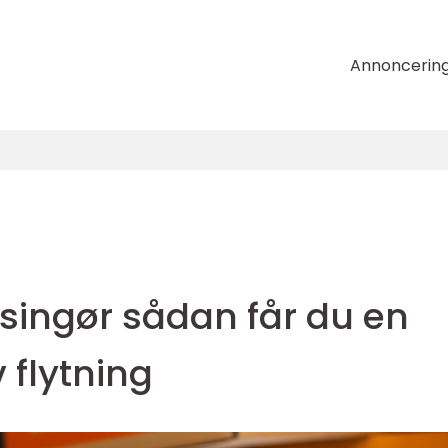
Annoncerin
lsingør sådan får du en
v flytning