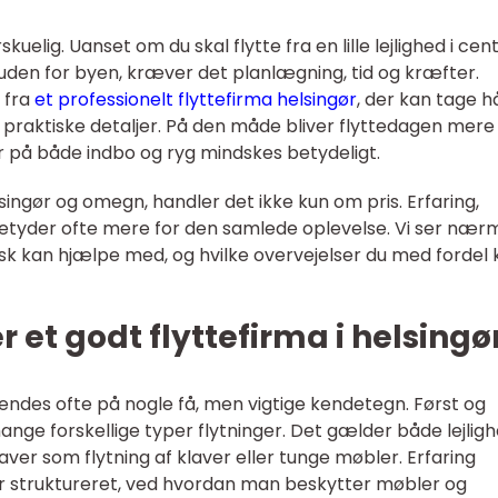
skuelig. Uanset om du skal flytte fra en lille lejlighed i ce
idt uden for byen, kræver det planlægning, tid og kræfter.
 fra
et professionelt flyttefirma helsingør
, der kan tage 
 praktiske detaljer. På den måde bliver flyttedagen mere
er på både indbo og ryg mindskes betydeligt.
lsingør og omegn, handler det ikke kun om pris. Erfaring,
etyder ofte mere for den samlede oplevelse. Vi ser nær
pisk kan hjælpe med, og hvilke overvejelser du med fordel
et godt flyttefirma i helsingø
 kendes ofte på nogle få, men vigtige kendetegn. Først og
ge forskellige typer flytninger. Det gælder både lejligh
ver som flytning af klaver eller tunge møbler. Erfaring
er struktureret, ved hvordan man beskytter møbler og