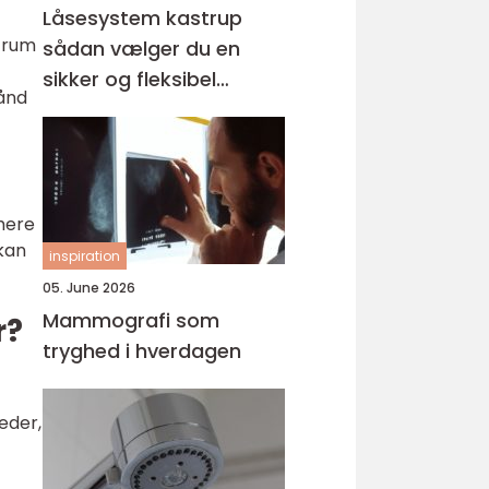
Låsesystem kastrup
ntrum
sådan vælger du en
sikker og fleksibel
hånd
løsning
mere
 kan
inspiration
05. June 2026
Mammografi som
r?
tryghed i hverdagen
eder,