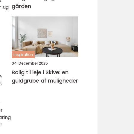
u
gården
 sig
inspiration
04. December 2025
Bolig til leje i Skive: en
,
guldgrube af muligheder
d,
r
ar
aring
r