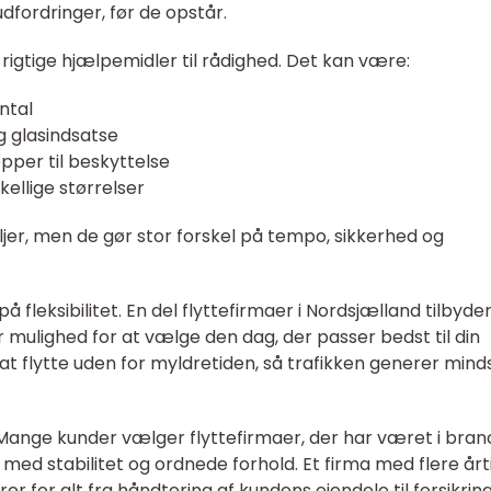
dfordringer, før de opstår.
e rigtige hjælpemidler til rådighed. Det kan være:
ntal
g glasindsatse
per til beskyttelse
kellige størrelser
ljer, men de gør stor forskel på tempo, sikkerhed og
eksibilitet. En del flyttefirmaer i Nordsjælland tilbyde
er mulighed for at vælge den dag, der passer bedst til din
 at flytte uden for myldretiden, så trafikken generer mind
Mange kunder vælger flyttefirmaer, der har været i bra
 med stabilitet og ordnede forhold. Et firma med flere årt
er for alt fra håndtering af kundens ejendele til forsikrin