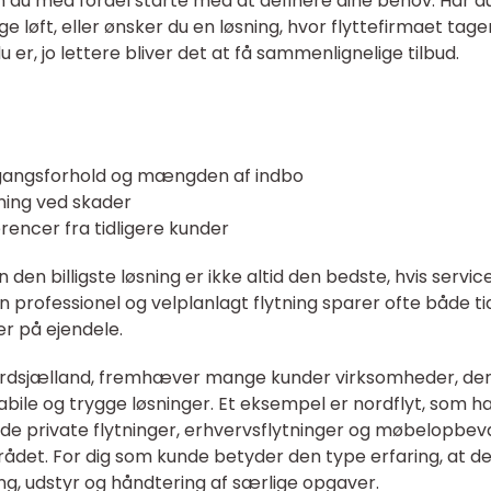
an du med fordel starte med at definere dine behov. Har d
e løft, eller ønsker du en løsning, hvor flyttefirmaet tager
er, jo lettere bliver det at få sammenlignelige tilbud.
adgangsforhold og mængden af indbo
kning ved skader
encer fra tidligere kunder
en den billigste løsning er ikke altid den bedste, hvis service
n professionel og velplanlagt flytning sparer ofte både ti
r på ejendele.
Nordsjælland, fremhæver mange kunder virksomheder, de
ile og trygge løsninger. Et eksempel er nordflyt, som h
de private flytninger, erhvervsflytninger og møbelopbev
det. For dig som kunde betyder den type erfaring, at de
ng, udstyr og håndtering af særlige opgaver.