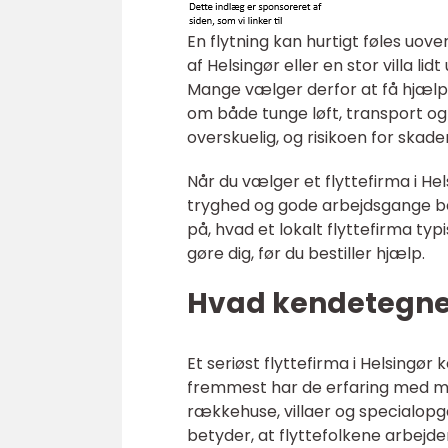
En flytning kan hurtigt føles uover
af Helsingør eller en stor villa l
Mange vælger derfor at få hjælp
om både tunge løft, transport og
overskuelig, og risikoen for skad
Når du vælger et flyttefirma i He
tryghed og gode arbejdsgange b
på, hvad et lokalt flyttefirma ty
gøre dig, før du bestiller hjælp.
Hvad kendetegner 
Et seriøst flyttefirma i Helsingør
fremmest har de erfaring med man
rækkehuse, villaer og specialopga
betyder, at flyttefolkene arbejd