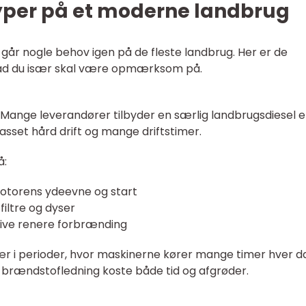
typer på et moderne landbrug
, går nogle behov igen på de fleste landbrug. Her er de
hvad du især skal være opmærksom på.
. Mange leverandører tilbyder en særlig landbrugsdiesel e
passet hård drift og mange driftstimer.
å:
motorens ydeevne og start
filtre og dyser
 give renere forbrænding
sær i perioder, hvor maskinerne kører mange timer hver da
t brændstofledning koste både tid og afgrøder.