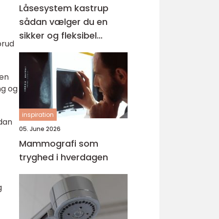
Låsesystem kastrup
sådan vælger du en
sikker og fleksibel
brud
løsning
Men
ng og
inspiration
rdan
05. June 2026
Mammografi som
tryghed i hverdagen
g