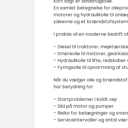
Kort sagt er landbrugsolie:
En samlet betegnelse for olieproduk
motorer og hydraulikolie til anlæg.
ydeevne og et brændstofsystem 
I praksis vil en moderne bedrift o
– Diesel til traktorer, mejetærsk
– Smøreolie til motorer, gearka
– Hydraulikolie til lifte, redskab
– Fyringsolie til opvarmning af st
Når du vælger olie og brændstof ti
har betydning for:
– Startproblemer i koldt vejr
– Slid på motor og pumper
– Risiko for belægninger og sna
– Serviceintervaller og antal v