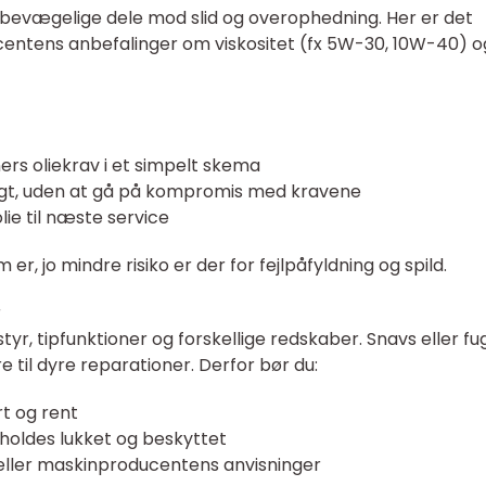
bevægelige dele mod slid og overophedning. Her er det
entens anbefalinger om viskositet (fx 5W-30, 10W-40) o
ers oliekrav i et simpelt skema
igt, uden at gå på kompromis med kravene
 olie til næste service
er, jo mindre risiko er der for fejlpåfyldning og spild.
r
styr, tipfunktioner og forskellige redskaber. Snavs eller fug
e til dyre reparationer. Derfor bør du:
t og rent
 holdes lukket og beskyttet
s eller maskinproducentens anvisninger