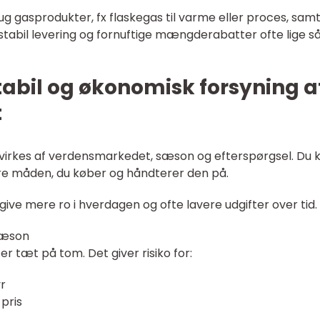
 gasprodukter, fx flaskegas til varme eller proces, sam
r stabil levering og fornuftige mængderabatter ofte lige s
tabil og økonomisk forsyning a
t
åvirkes af verdensmarkedet, sæson og efterspørgsel. Du 
yre måden, du køber og håndterer den på.
 give mere ro i hverdagen og ofte lavere udgifter over tid.
 sæson
er tæt på tom. Det giver risiko for:
r
pris