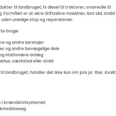
ter til landbruget, fx diesel til traktorer, smøreolie til
 Formålet er at sikre driftssikre maskiner, lavt slid, stabil
uden unødige stop og reparationer.
fte bruge:
ere og andre køretøjer
sser og andre bevægelige dele
er og stationære anlæg
uehus, værksted eller stald
l landbruget, handler det ikke kun om pris pr. liter. Kvali
vs i brændstofsystemet
ærkstedsbesøg