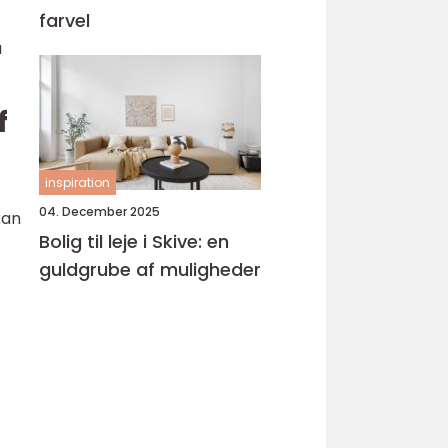
farvel
t
å
f
inspiration
04. December 2025
kan
Bolig til leje i Skive: en
guldgrube af muligheder