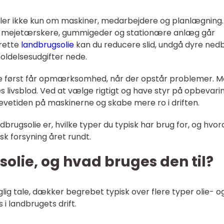
ndler ikke kun om maskiner, medarbejdere og planlægning.
rer, mejetærskere, gummigeder og stationære anlæg går
 rette
landbrugsolie
kan du reducere slid, undgå dyre ned
oldelsesudgifter nede.
e først får opmærksomhed, når der opstår problemer. 
nes livsblod. Ved at vælge rigtigt og have styr på opbevari
levetiden på maskinerne og skabe mere ro i driften.
rugsolie er, hvilke typer du typisk har brug for, og hvo
sk forsyning året rundt.
olie, og hvad bruges den til?
glig tale, dækker begrebet typisk over flere typer olie- o
 landbrugets drift.