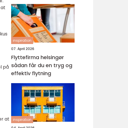
f.
 at
okus
inspiration
07. April 2026
Flyttefirma helsingør
sådan får du en tryg og
l på
effektiv flytning
er at
inspiration
04. April 2026