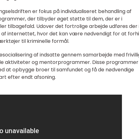
ngselsdriften er fokus på individualiseret behandling af
ogrammer, der tilbyder øget støtte til dem, der er i
ller tilbagefald. Udover det fortrolige arbejde udføres der 
af internettet, hvor det kan være nødvendigt for at forh
rktøjer til kriminelle formål.
esocialisering af indsatte gennem samarbejde med frivill
ciale aktiviteter og mentorprogrammer. Disse programmer
med at opbygge broer til samfundet og få de nødvendige
art efter endt afsoning.