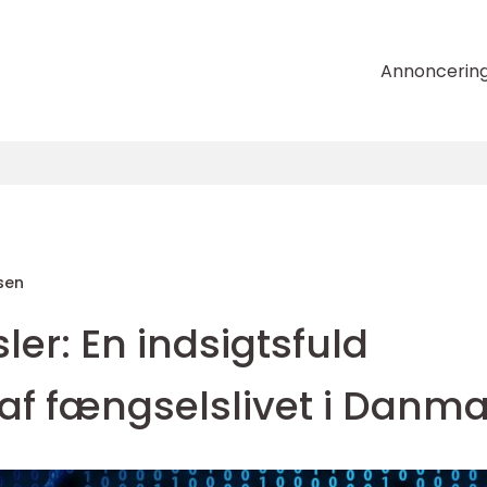
Annoncerin
sen
er: En indsigtsfuld
af fængselslivet i Danma