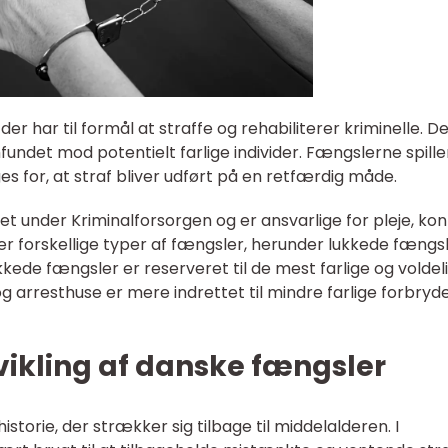
der har til formål at straffe og rehabiliterer kriminelle. De
fundet mod potentielt farlige individer. Fængslerne spille
ges for, at straf bliver udført på en retfærdig måde.
t under Kriminalforsorgen og er ansvarlige for pleje, kon
r er forskellige typer af fængsler, herunder lukkede fængsl
kede fængsler er reserveret til de mest farlige og voldel
g arresthuse er mere indrettet til mindre farlige forbryd
vikling af danske fængsler
torie, der strækker sig tilbage til middelalderen. I