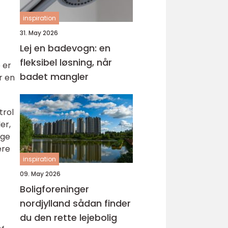
inspiration
31. May 2026
Lej en badevogn: en
fleksibel løsning, når
 er
badet mangler
r en
trol
er,
ige
ere
inspiration
09. May 2026
Boligforeninger
nordjylland sådan finder
du den rette lejebolig