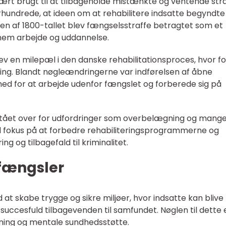
rt brugt til at tilbageholde mistænkte og ventende stra
århundrede, at ideen om at rehabilitere indsatte begyndte
ten af 1800-tallet blev fængselsstraffe betragtet som et
nnem arbejde og uddannelse.
v en milepæl i den danske rehabilitationsproces, hvor f
itering. Blandt nøgleændringerne var indførelsen af åbne
hed for at arbejde udenfor fængslet og forberede sig på
 stået over for udfordringer som overbelægning og mange
ad fokus på at forbedre rehabiliteringsprogrammerne og
ng og tilbagefald til kriminalitet.
fængsler
at skabe trygge og sikre miljøer, hvor indsatte kan blive
 succesfuld tilbagevenden til samfundet. Nøglen til dette 
ning og mentale sundhedsstøtte.