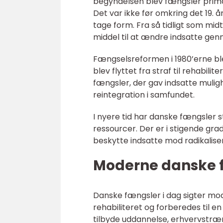
begyndelsen blev fængsler primæ
Det var ikke før omkring det 19. 
tage form. Fra så tidligt som mid
middel til at ændre indsatte ge
Fængselsreformen i 1980’erne ble
blev flyttet fra straf til rehabil
fængsler, der gav indsatte mulig
reintegration i samfundet.
I nyere tid har danske fængsler
ressourcer. Der er i stigende gr
beskytte indsatte mod radikaliseri
Moderne danske 
Danske fængsler i dag sigter mod 
rehabiliteret og forberedes til en
tilbyde uddannelse, erhvervstræ