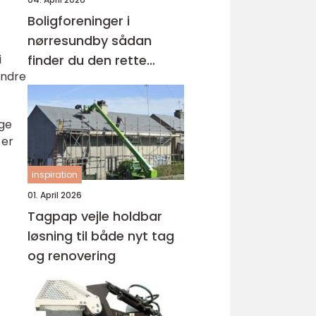
Boligforeninger i
nørresundby sådan
finder du den rette
i
indre
lejebolig
ige
 er
inspiration
01. April 2026
Tagpap vejle holdbar
løsning til både nyt tag
og renovering