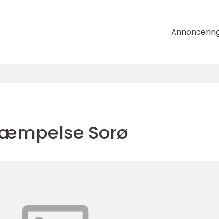
Annoncerin
kæmpelse Sorø