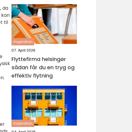
, da
e kan
 til
inspiration
07. April 2026
e
Flyttefirma helsingør
ysisk
sådan får du en tryg og
effektiv flytning
n.
inspiration
ler
unds
04. April 2026