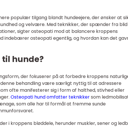
 mere populær tilgang blandt hundeejere, der ønsker at si
sundhed og velvære. Med teknikker, der spænder fra blid
tioner, sigter osteopati mod at balancere kroppens
ad indebærer osteopati egentlig, og hvordan kan det gav
 til hunde?
ngsform, der fokuserer på at forbedre kroppens naturlig
denne behandling være særligt nyttig til at adressere
 ofte manifesterer sig i form af halthed, stivhed eller
nger.
Osteopati hund omfatter teknikker
som ledmobilisat
age, som alle har til formål at fremme sunde
mmunforsvaret.
r i kroppens bløddele, herunder muskler, sener og ledb