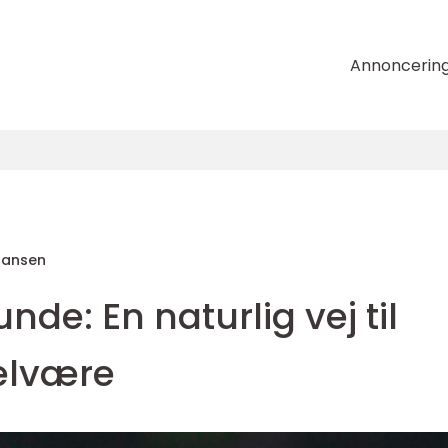
Annoncerin
hansen
unde: En naturlig vej til
elvære