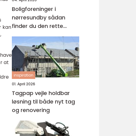
Boligforeninger i
nørresundby sådan
s
finder du den rette
r kan
lejebolig
,
 have
r at
inspiration
ldre
01. April 2026
Tagpap vejle holdbar
løsning til både nyt tag
og renovering