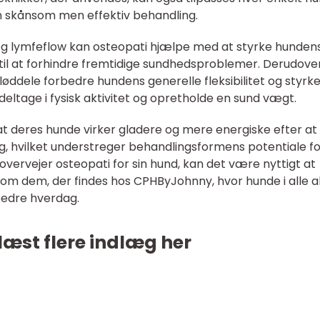
 en skånsom men effektiv behandling.
og lymfeflow kan osteopati hjælpe med at styrke hunden
til at forhindre fremtidige sundhedsproblemer. Derudove
løddele forbedre hundens generelle fleksibilitet og styrke
 deltage i fysisk aktivitet og opretholde en sund vægt.
t deres hunde virker gladere og mere energiske efter at
, hvilket understreger behandlingsformens potentiale fo
 overvejer osteopati for sin hund, kan det være nyttigt at
som dem, der findes hos CPHByJohnny, hvor hunde i alle a
 bedre hverdag.
læst flere indlæg her