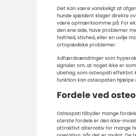
Det kan være vanskeligt at afgør
hunde sjældent klager direkte ov
være opmærksomme på. For eksem
den ene side, have problemer me
halthed, stivhed, eller en uvilje
ortopædiske problemer.
Adfærdsændringer som hyperaktivi
signaler om, at noget ikke er som
ubehag, som osteopati effektivt
funktion kan osteopaten hjælpe m
Fordele ved oste
Osteopati tilbyder mange fordele
største fordele er den ikke-invasi
attraktivt alternativ for mange h
operation, når det er muligt. De 