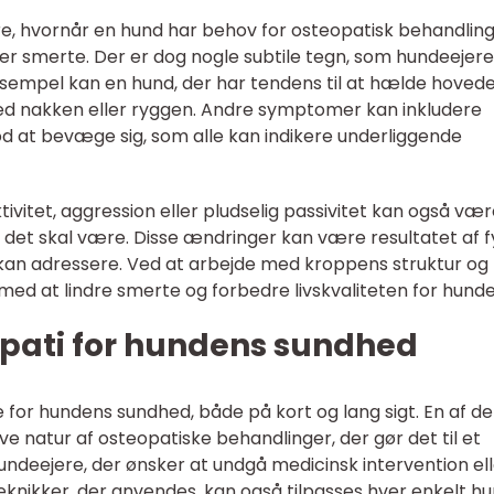
e, hvornår en hund har behov for osteopatisk behandling
er smerte. Der er dog nogle subtile tegn, som hundeejer
pel kan en hund, der har tendens til at hælde hovedet
d nakken eller ryggen. Andre symptomer kan inkludere
 mod at bevæge sig, som alle kan indikere underliggende
tet, aggression eller pludselig passivitet kan også vær
 det skal være. Disse ændringer kan være resultatet af f
 kan adressere. Ved at arbejde med kroppens struktur og
ed at lindre smerte og forbedre livskvaliteten for hunde
opati for hundens sundhed
 for hundens sundhed, både på kort og lang sigt. En af de
ve natur af osteopatiske behandlinger, der gør det til et
undeejere, der ønsker at undgå medicinsk intervention el
teknikker, der anvendes, kan også tilpasses hver enkelt h