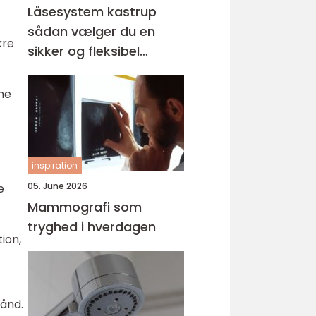
Låsesystem kastrup
sådan vælger du en
kre
sikker og fleksibel
løsning
ne
inspiration
05. June 2026
e
Mammografi som
tryghed i hverdagen
ion,
ånd.