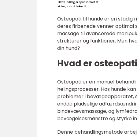
Osteopati til hunde er en stadig
deres firbenede venner optimal 
massage til avancerede manipula
strukturer og funktioner. Men hv
din hund?
Hvad er osteopati
Osteopati er en manuel behandli
helingsprocesser. Hos hunde kan 
problemer i bevægeapparatet, som
endda pludselige adfærdsændri
bindevævsmassage, og lymfedræn
bevægelsesmønstre og styrke i
Denne behandlingsmetode arbejde