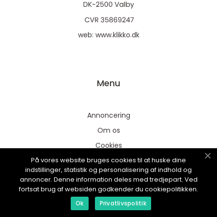
web:
www.klikko.dk
Menu
Annoncering
Om os
Cookies
På vores website bruges cookies til at huske dine
Kontakt os
indstillinger, statistik og personalisering af indhold og
Sitemap
annoncer. Denne information deles med tredjepart. Ved
fortsat brug af websiden godkender du cookiepolitikken.
Ok
Privatlivspolitik