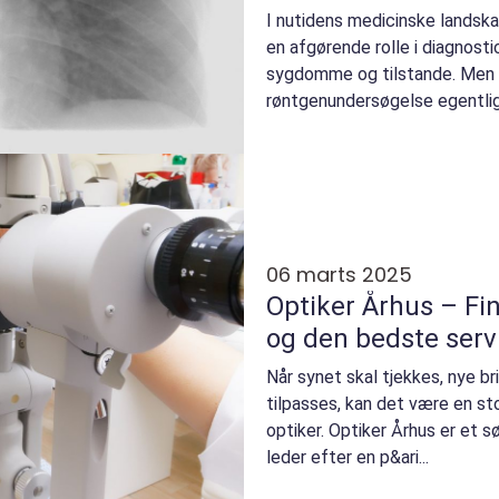
I nutidens medicinske landska
en afgørende rolle i diagnost
sygdomme og tilstande. Men 
røntgenundersøgelse egentlig,
06 marts 2025
Optiker Århus – Fin
og den bedste serv
Når synet skal tjekkes, nye bri
tilpasses, kan det være en st
optiker. Optiker Århus er et 
leder efter en p&ari...