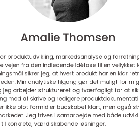
Amalie Thomsen
or produktudvikling, markedsanalyse og forretnings
ele vejen fra den indledende idéfase til en vellykket
gsmål sikrer jeg, at hvert produkt har en klar ret
en. Min analytiske tilgang gør det muligt for mig
og jeg arbejder struktureret og tværfagligt for at sik
ring med at skrive og redigere produktdokumentati
r ikke blot formidler budskabet klart, men også st
arkedet. Jeg trives i samarbejde med både udvikl
e til konkrete, værdiskabende løsninger.