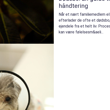
håndtering
Når et nært familiemedlem ell
efterlader de ofte et dødsbo,
ejendele fra et helt liv. Pro
kan være følelsesm&aeli...