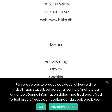
web:
www.klikko.dk
Menu
Annoncering
Om os
Cookies
På vores website bruges cookies til at huske dine
Kontakt os
indstillinger, statistik og personalisering af indhold og
Sitemap
annoncer. Denne information deles med tredjepart. Ved
fortsat brug af websiden godkender du cookiepolitikken.
Ok
Privatlivspolitik