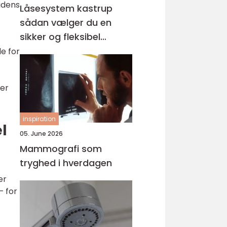
idens
Låsesystem kastrup
sådan vælger du en
sikker og fleksibel
løsning
e for
rer
inspiration
l
05. June 2026
Mammografi som
tryghed i hverdagen
er
– for