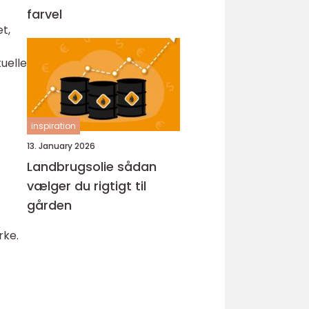
farvel
t,
tuelle
inspiration
13. January 2026
Landbrugsolie sådan
vælger du rigtigt til
gården
rke.