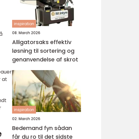
inspiration
08. March 2026
på
Alligatorsaks effektiv
løsning til sortering og
genanvendelse af skrot
eauer
 at
ndt
r
inspiration
02. March 2026
Bedemand fyn sådan
e
får du ro til det sidste