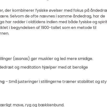
er, der kombinerer fysiske øvelser med fokus på åndedræ
være. Selvom de ofte nævnes i samme åndedrag, har de
ga har rødder i oldtidens Indien med både fysiske og spiri
klet i begyndelsen af 1900-tallet som en metode til
rnen.
llinger (asanas) gør muskler og led mere smidige.
dedræt og meditation hjælper med at berolige
ing
– Små justeringer i stillingerne træner stabilitet og sty
ærligt mave, ryg og bækkenbund.