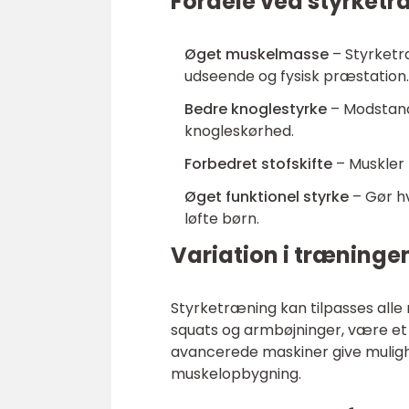
Fordele ved styrket
Øget muskelmasse
– Styrketr
udseende og fysisk præstation.
Bedre knoglestyrke
– Modstand
knogleskørhed.
Forbedret stofskifte
– Muskler 
Øget funktionel styrke
– Gør hv
løfte børn.
Variation i træninge
Styrketræning kan tilpasses all
squats og armbøjninger, være et 
avancerede maskiner give mulighe
muskelopbygning.