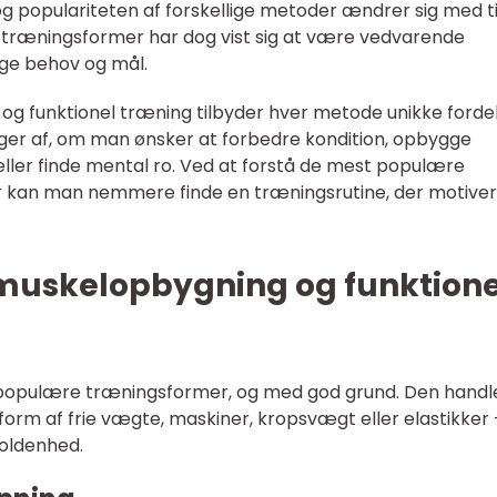
g populariteten af forskellige metoder ændrer sig med t
gle træningsformer har dog vist sig at være vedvarende
ange behov og mål.
 og funktionel træning tilbyder hver metode unikke fordel
ger af, om man ønsker at forbedre kondition, opbygge
 eller finde mental ro. Ved at forstå de mest populære
r kan man nemmere finde en træningsrutine, der motive
muskelopbygning og funktione
 populære træningsformer, og med god grund. Den handl
orm af frie vægte, maskiner, kropsvægt eller elastikker 
oldenhed.