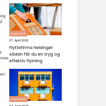
ing
ed
inspiration
07. April 2026
Flyttefirma helsingør
d.
sådan får du en tryg og
yntes
effektiv flytning
 en
inspiration
04. April 2026