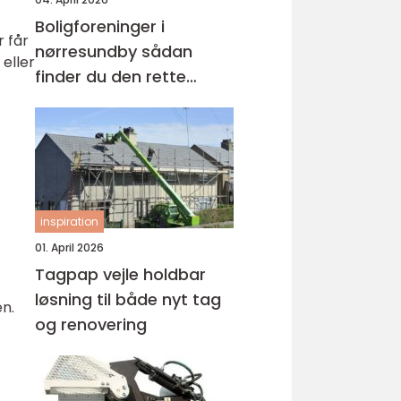
Boligforeninger i
r får
nørresundby sådan
 eller
finder du den rette
lejebolig
inspiration
01. April 2026
Tagpap vejle holdbar
løsning til både nyt tag
en.
og renovering