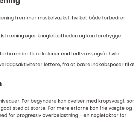
ræning
æning fremmer muskelvækst, hvilket både forbedrer
stræning øger knogletætheden og kan forebygge
forbrænder flere kalorier end fedtvæv, også i hvile.
erdagsaktiviteter lettere, fra at bære indkøbsposer til a
n
e niveauer. For begyndere kan øvelser med kropsvægt, s
godt sted at starte. For mere erfarne kan frie vægte og
d for progressiv overbelastning – en nøglefaktor for