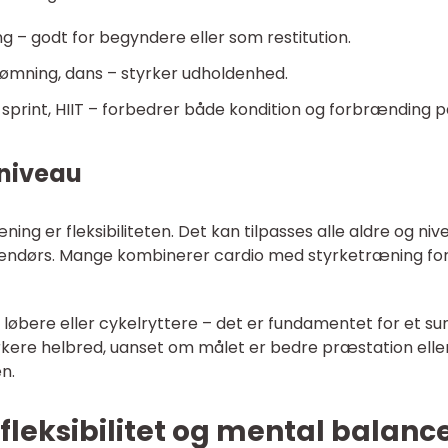
ing – godt for begyndere eller som restitution.
svømning, dans – styrker udholdenhed.
, sprint, HIIT – forbedrer både kondition og forbrænding 
 niveau
ing er fleksibiliteten. Det kan tilpasses alle aldre og niv
endørs. Mange kombinerer cardio med styrketræning for
 løbere eller cykelryttere – det er fundamentet for et su
rkere helbred, uanset om målet er bedre præstation elle
en.
 fleksibilitet og mental balanc