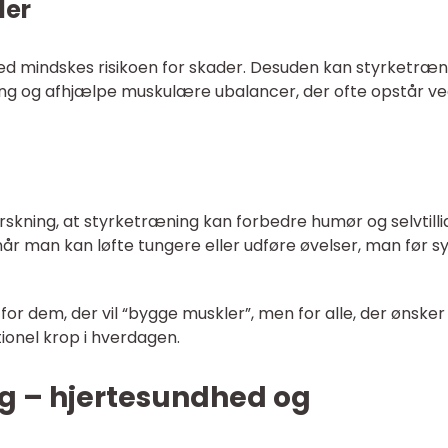
der
led mindskes risikoen for skader. Desuden kan styrketræn
ng og afhjælpe muskulære ubalancer, der ofte opstår v
orskning, at styrketræning kan forbedre humør og selvtilli
 når man kan løfte tungere eller udføre øvelser, man før s
for dem, der vil “bygge muskler”, men for alle, der ønsker
ionel krop i hverdagen.
g – hjertesundhed og