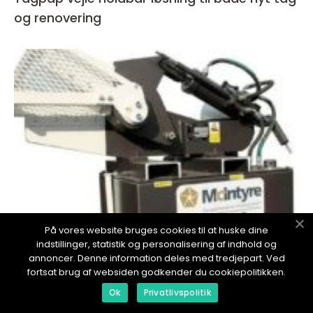
og renovering
På vores website bruges cookies til at huske dine
indstillinger, statistik og personalisering af indhold og
inspiration
annoncer. Denne information deles med tredjepart. Ved
fortsat brug af websiden godkender du cookiepolitikken.
08. March 2026
Alligatorsaks effektiv løsning til sortering og
Ok
Privatlivspolitik