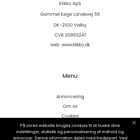
web:
www.klikko.dk
Menu
Annoncering
Om os
Cookies
På vores website bruges cookies til at huske dine
Kontakt os
indstillinger, statistik og personalisering af indhold og
Sitemap
annoncer. Denne information deles med tredjepart. Ved