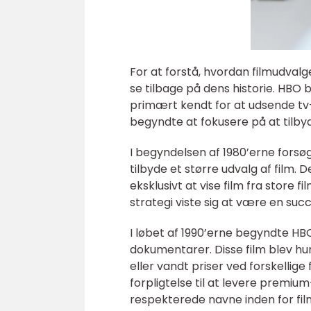
For at forstå, hvordan filmudvalge
se tilbage på dens historie. HBO 
primært kendt for at udsende tv
begyndte at fokusere på at tilbyde
I begyndelsen af 1980’erne forsøg
tilbyde et større udvalg af film. 
eksklusivt at vise film fra stor
strategi viste sig at være en succ
I løbet af 1990’erne begyndte HB
dokumentarer. Disse film blev hurt
eller vandt priser ved forskellige
forpligtelse til at levere premiu
respekterede navne inden for fil