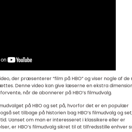
video, der præsenterer “film på HBO” og viser nogle af de
sættes. Denne video kan give læserne en ekstra dimensio
an forvente, når de abonnerer på HBO’s filmudvalg.
filmudvalget på HBO og set på, hvorfor det er en populær
r også set tilbage på historien bag HBO’s filmudvalg og set
tid. Uanset om man er interesseret i klassikere eller er
er, er HBO’s filmudvalg sikret til at tilfredsstille enhver 