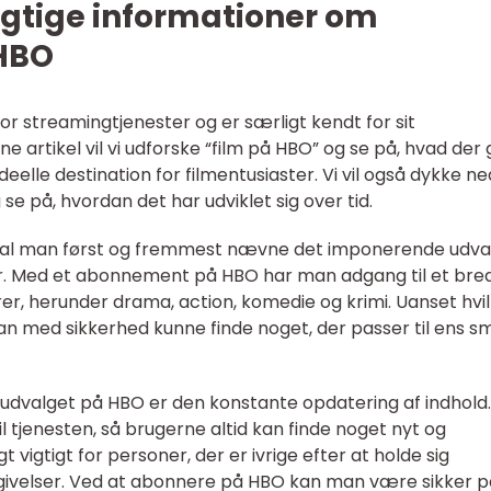
igtige informationer om
 HBO
or streamingtjenester og er særligt kendt for sit
e artikel vil vi udforske “film på HBO” og se på, hvad der 
eelle destination for filmentusiaster. Vi vil også dykke ned
se på, hvordan det har udviklet sig over tid.
skal man først og fremmest nævne det imponerende udva
er. Med et abonnement på HBO har man adgang til et bre
nrer, herunder drama, action, komedie og krimi. Uanset hvi
an med sikkerhed kunne finde noget, der passer til ens s
lmudvalget på HBO er den konstante opdatering af indhold.
il tjenesten, så brugerne altid kan finde noget nyt og
vigtigt for personer, der er ivrige efter at holde sig
givelser. Ved at abonnere på HBO kan man være sikker p