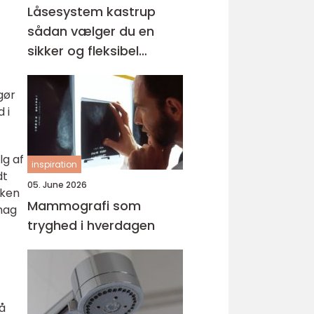
Låsesystem kastrup
sådan vælger du en
sikker og fleksibel
løsning
gør
 i
lg af
inspiration
dt
05. June 2026
lken
Mammografi som
mag
tryghed i hverdagen
å