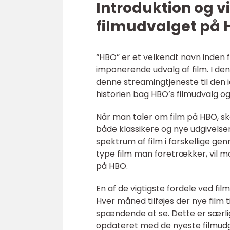
Introduktion og v
filmudvalget på
“HBO” er et velkendt navn inden f
imponerende udvalg af film. I denn
denne streamingtjeneste til den id
historien bag HBO’s filmudvalg og 
Når man taler om film på HBO, 
både klassikere og nye udgivels
spektrum af film i forskellige ge
type film man foretrækker, vil m
på HBO.
En af de vigtigste fordele ved fi
Hver måned tilføjes der nye film t
spændende at se. Dette er særligt 
opdateret med de nyeste filmud