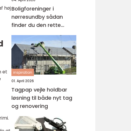
f høj
Boligforeninger i
nørresundby sådan
finder du den rette
lejebolig
d
m et
inspiration
e
01. April 2026
Tagpap vejle holdbar
løsning til både nyt tag
og renovering
imi.
de at