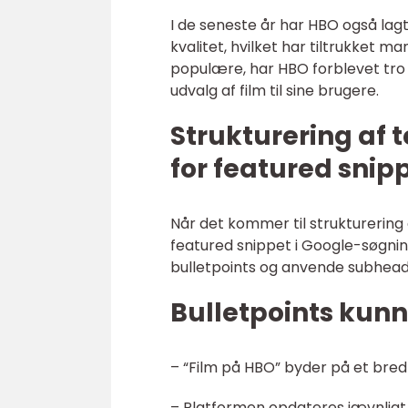
I de seneste år har HBO også lag
kvalitet, hvilket har tiltrukket
populære, har HBO forblevet tro 
udvalg af film til sine brugere.
Strukturering af 
for featured snip
Når det kommer til strukturering 
featured snippet i Google-søgning
bulletpoints og anvende subheadi
Bulletpoints kunn
– “Film på HBO” byder på et bred
– Platformen opdateres jævnligt