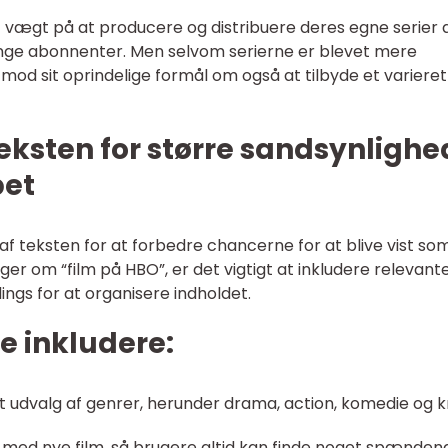
t vægt på at producere og distribuere deres egne serier a
 mange abonnenter. Men selvom serierne er blevet mere
mod sit oprindelige formål om også at tilbyde et varieret
teksten for større sandsynlighe
pet
af teksten for at forbedre chancerne for at blive vist so
er om “film på HBO”, er det vigtigt at inkludere relevant
ngs for at organisere indholdet.
e inkludere:
t udvalg af genrer, herunder drama, action, komedie og kr
 med nye film, så brugere altid kan finde noget spænden