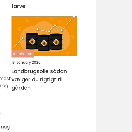
farvel
inspiration
13. January 2026
Landbrugsolie sådan
 mest
vælger du rigtigt til
n og
gården
,
smag.