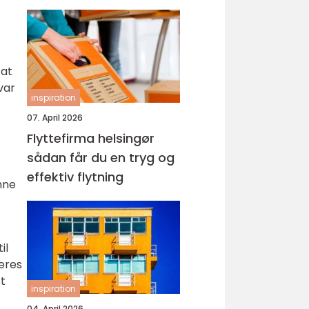
 at
var
inspiration
07. April 2026
Flyttefirma helsingør
sådan får du en tryg og
effektiv flytning
nne
il
deres
st
inspiration
04. April 2026