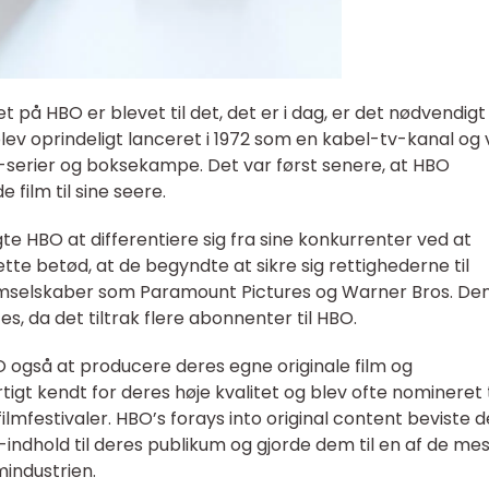
t på HBO er blevet til det, det er i dag, er det nødvendigt
blev oprindeligt lanceret i 1972 som en kabel-tv-kanal og 
-serier og boksekampe. Det var først senere, at HBO
 film til sine seere.
te HBO at differentiere sig fra sine konkurrenter ved at
Dette betød, at de begyndte at sikre sig rettighederne til
e filmselskaber som Paramount Pictures og Warner Bros. De
es, da det tiltrak flere abonnenter til HBO.
O også at producere deres egne originale film og
igt kendt for deres høje kvalitet og blev ofte nomineret t
 filmfestivaler. HBO’s forays into original content beviste 
m-indhold til deres publikum og gjorde dem til en af de me
mindustrien.