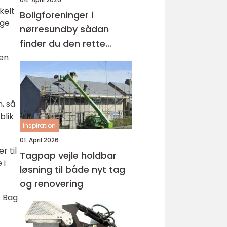
kelt
Boligforeninger i
ige
nørresundby sådan
finder du den rette
lejebolig
den
n, så
blik
inspiration
01. April 2026
r til
Tagpap vejle holdbar
 i
løsning til både nyt tag
og renovering
. Bag