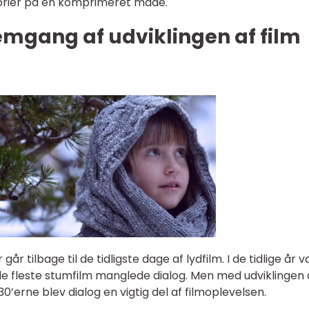
storier på en komprimeret måde.
emgang af udviklingen af film
 går tilbage til de tidligste dage af lydfilm. I de tidlige år v
 de fleste stumfilm manglede dialog. Men med udviklingen 
930’erne blev dialog en vigtig del af filmoplevelsen.