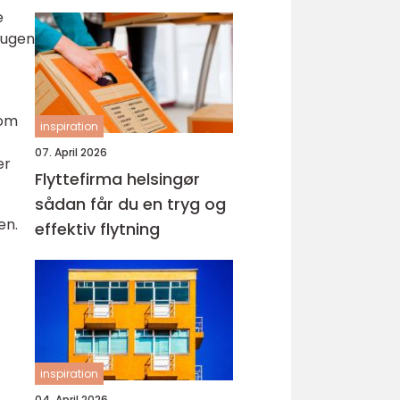
e
rugen
som
inspiration
07. April 2026
er
Flyttefirma helsingør
sådan får du en tryg og
en.
effektiv flytning
inspiration
04. April 2026