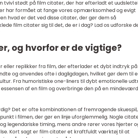
n tvivl stødt på film citater, der har efterladt et uudslette
e linjer har formået at fange vores opmærksomhed og evigt
Men hvad er det ved disse citater, der gør dem så
e film citater sig til det, de er i dag? Lad os udforske d
er, og hvorfor er de vigtige?
 eller replikker fra film, der efterlader et dybt indtryk på
endte og anvendes ofte i dagligdagen, hvilket gør dem til 
ltur. Fra humoristiske one-liners til dybt emotionelle udt
nge essensen af en film og overbringe den på en mindeværd
dig? Det er ofte kombinationen af fremragende skuespil,
spunkt i filmen, der gør en linje uforglemmelig. Nogle citat
og legendariske timing, mens andre rører vores hjerter o
e. Kort sagt er film citater et kraftfuldt værktøj til at