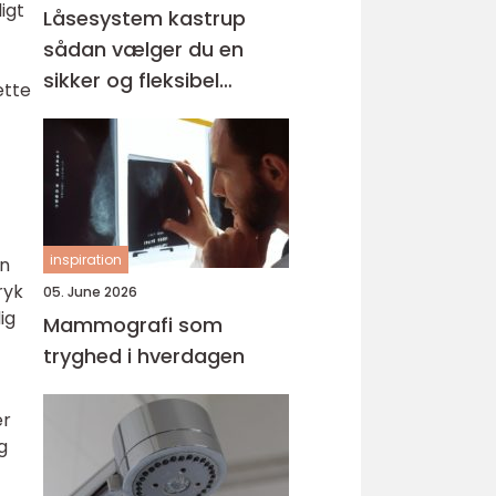
ligt
Låsesystem kastrup
sådan vælger du en
sikker og fleksibel
ette
løsning
inspiration
en
ryk
05. June 2026
ig
Mammografi som
tryghed i hverdagen
er
g