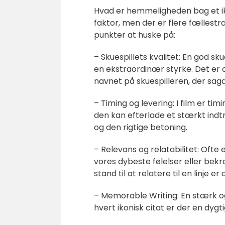
Hvad er hemmeligheden bag et ik
faktor, men der er flere fællest
punkter at huske på:
– Skuespillets kvalitet: En god sk
en ekstraordinær styrke. Det er 
navnet på skuespilleren, der sag
– Timing og levering: I film er tim
den kan efterlade et stærkt indt
og den rigtige betoning.
– Relevans og relatabilitet: Ofte 
vores dybeste følelser eller bekr
stand til at relatere til en linje 
– Memorable Writing: En stærk og
hvert ikonisk citat er der en dyg