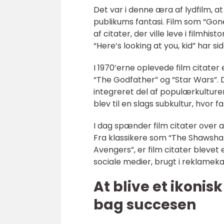
Det var i denne æra af lydfilm, 
publikums fantasi. Film som “Go
af citater, der ville leve i filmhis
“Here’s looking at you, kid” har si
I 1970’erne oplevede film citat
“The Godfather” og “Star Wars”. 
integreret del af populærkulture
blev til en slags subkultur, hvor f
I dag spænder film citater over a
Fra klassikere som “The Shawsha
Avengers”, er film citater blevet e
sociale medier, brugt i reklamek
At blive et ikoni
bag succesen