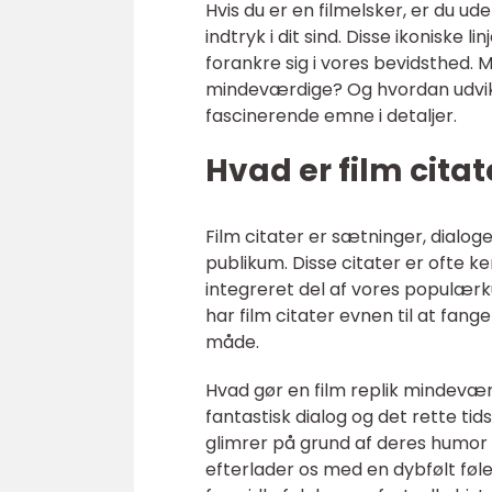
Hvis du er en filmelsker, er du ude
indtryk i dit sind. Disse ikonisk
forankre sig i vores bevidsthed. 
mindeværdige? Og hvordan udvikled
fascinerende emne i detaljer.
Hvad er film citat
Film citater er sætninger, dialoger
publikum. Disse citater er ofte k
integreret del af vores populærku
har film citater evnen til at fa
måde.
Hvad gør en film replik mindevær
fantastisk dialog og det rette tid
glimrer på grund af deres humor 
efterlader os med en dybfølt følels