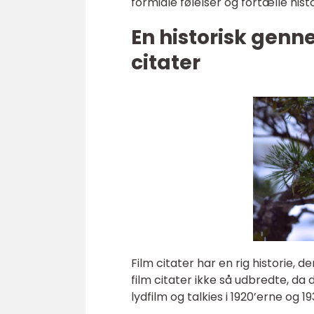
formidle følelser og fortælle hi
En historisk genn
citater
Film citater har en rig historie, der
film citater ikke så udbredte, da
lydfilm og talkies i 1920’erne og 1