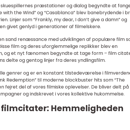
at skuespillernes præstationer og dialog begyndte at fang
ne with the Wind” og “Casablanca” blev banebrydende i b
torien. Linjer som “Frankly, my dear, I don’t give a damn” og
den givet genlyd i generationer af filmelskere.
er en sand renæssance med udviklingen af populære film 
Disse film og deres uforglemmelige replikker blev en
n, og et nyt fænomen begyndte at tage form – film citat
ans delte og gentog linjer fra deres yndlingsfilm.
lle genrer og er en konstant tilstedeværelse i filmverden
nk Redemption” til moderne blockbuster hits som “The
n fejret del af vores filmiske oplevelser. De bliver delt på
ampagner og indskrevet i vores kollektive hukommelse.
sk filmcitater: Hemmeligheden