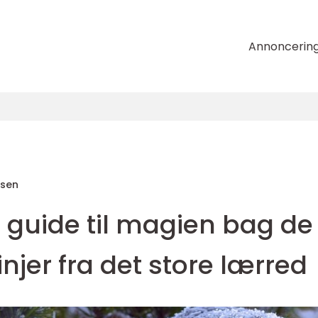
Annoncerin
nsen
En guide til magien bag de
injer fra det store lærred