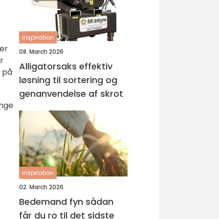
inspiration
 er
08. March 2026
r
Alligatorsaks effektiv
s på
løsning til sortering og
genanvendelse af skrot
ange
inspiration
02. March 2026
Bedemand fyn sådan
får du ro til det sidste