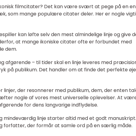
onisk filmcitater? Det kan være svært at pege på en en
ræk, som mange populære citater deler. Her er nogle vigt
uespiller kan løfte selv den mest almindelige linje og give 
derfor, at mange ikoniske citater ofte er forbundet med
de dem.
ing afgørende – til tider skal en linje leveres med præcisio
ryk på publikum. Det handler om at finde det perfekte øje
er linjer, der resonnerer med publikum, dem, der enten tale
æfter nogle af vores mest universelle oplevelser. At være
er afgørende for dens langvarige indflydelse.
 mindeværdig linje starter altid med et godt manuskript
tig forfatter, der formår at samle ord på en særlig måde.