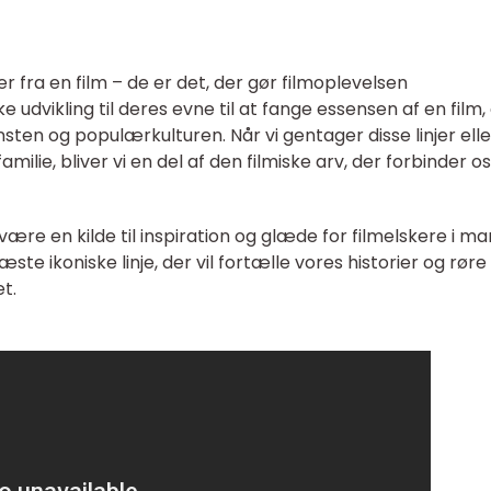
er fra en film – de er det, der gør filmoplevelsen
e udvikling til deres evne til at fange essensen af en film,
kunsten og populærkulturen. Når vi gentager disse linjer elle
lie, bliver vi en del af den filmiske arv, der forbinder o
være en kilde til inspiration og glæde for filmelskere i m
te ikoniske linje, der vil fortælle vores historier og røre
et.