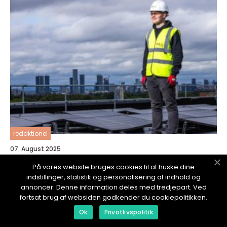
redaktionel
07. August 2025
Hvordan teknologi kan redde klimaet
På vores website bruges cookies til at huske dine
indstillinger, statistik og personalisering af indhold og
annoncer. Denne information deles med tredjepart. Ved
fortsat brug af websiden godkender du cookiepolitikken.
Ok
Privatlivspolitik