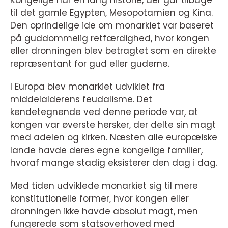
Kongelige har en lang historie, der går tilbage
til det gamle Egypten, Mesopotamien og Kina.
Den oprindelige ide om monarkiet var baseret
på guddommelig retfærdighed, hvor kongen
eller dronningen blev betragtet som en direkte
repræsentant for gud eller guderne.
I Europa blev monarkiet udviklet fra
middelalderens feudalisme. Det
kendetegnende ved denne periode var, at
kongen var øverste hersker, der delte sin magt
med adelen og kirken. Næsten alle europæiske
lande havde deres egne kongelige familier,
hvoraf mange stadig eksisterer den dag i dag.
Med tiden udviklede monarkiet sig til mere
konstitutionelle former, hvor kongen eller
dronningen ikke havde absolut magt, men
fungerede som statsoverhoved med