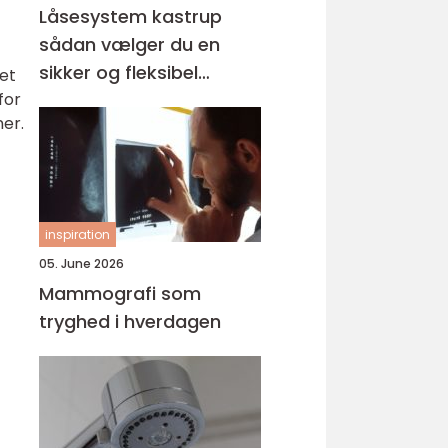
Låsesystem kastrup
sådan vælger du en
sikker og fleksibel
let
for
løsning
ner.
inspiration
05. June 2026
Mammografi som
tryghed i hverdagen