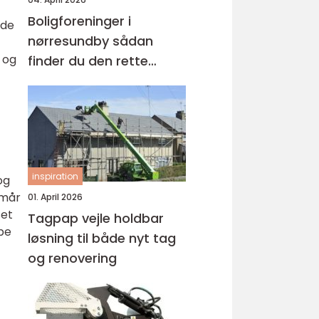
Boligforeninger i
ede
nørresundby sådan
, og
finder du den rette
lejebolig
inspiration
og
rmår
01. April 2026
set
Tagpap vejle holdbar
abe
løsning til både nyt tag
og renovering