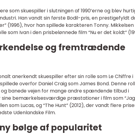
ere som skuespiller i slutningen af 1990’erne og blev hurti
ndustri. Han vandt sin første Bodil-pris, en prestigefyldt 
usher” (1996), hvor han spillede karakteren Tonny. Mikkelsen 
lle som Ivan i den prisbelønnede film “Nu er det koldt” (19
erkendelse og fremtrædende
alt anerkendt skuespiller efter sin rolle som Le Chiffre i
 spillede overfor Daniel Craig som James Bond. Denne rol
 og banede vejen for mange andre spændende tilbud i
or sine bemærkelsesværdige præstationer i film som “Ja
llen som Lucas, og “The Hunt” (2012), der vandt flere prise
Bedste Udenlandske Film.
ny bølge af popularitet