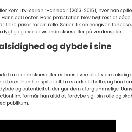
ler kom i tv-serien “Hannibal” (2013-2015), hvor han spill
 Hannibal Lecter. Hans præstation blev højt rost af både
t flere priser for sin rolle. Serien fik en hengiven fanbase
 dygtig og overbevisende skuespiller på verdensplan.
lsidighed og dybde i sine
e træk som skuespiller er hans evne til at være alsidig 
akterer. Han har spillet alt fra skurke til helte, og han fo
en dybde og autenticitet, der gør dem uforglemmelige. Uan
ctionfilm, formår han altid at fordybe sig i sin rolle og sk
ed publikum.