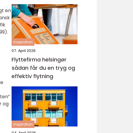
gt en
dansk
fik
99).
inspiration
07. April 2026
Flyttefirma helsingør
sådan får du en tryg og
effektiv flytning
le
gten”
r og
inspiration
04. April 2026