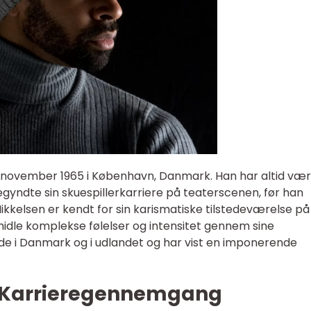
. november 1965 i København, Danmark. Han har altid væ
begyndte sin skuespillerkarriere på teaterscenen, før han
Mikkelsen er kendt for sin karismatiske tilstedeværelse på
midle komplekse følelser og intensitet gennem sine
de i Danmark og i udlandet og har vist en imponerende
 Karrieregennemgang