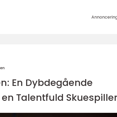
Annoncerin
sen
en: En Dybdegående
 en Talentfuld Skuespille