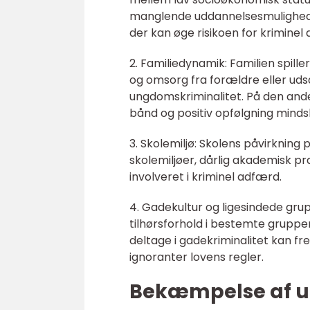
manglende uddannelsesmuligheder
der kan øge risikoen for kriminel
2. Familiedynamik: Familien spiller
og omsorg fra forældre eller uds
ungdomskriminalitet. På den ande
bånd og positiv opfølgning mindsk
3. Skolemiljø: Skolens påvirkning
skolemiljøer, dårlig akademisk pr
involveret i kriminel adfærd.
4. Gadekultur og ligesindede gr
tilhørsforhold i bestemte grupper 
deltage i gadekriminalitet kan fr
ignoranter lovens regler.
Bekæmpelse af u