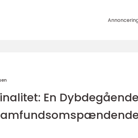
Annoncerin
sen
nalitet: En Dybdegåend
t Samfundsomspændend