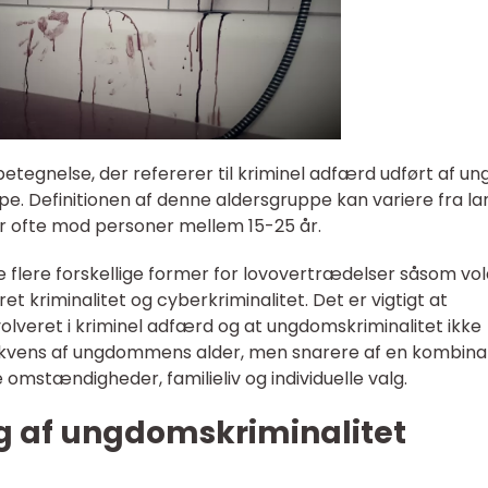
etegnelse, der refererer til kriminel adfærd udført af un
pe. Definitionen af denne aldersgruppe kan variere fra lan
er ofte mod personer mellem 15-25 år.
flere forskellige former for lovovertrædelser såsom vol
t kriminalitet og cyberkriminalitet. Det er vigtigt at
olveret i kriminel adfærd og at ungdomskriminalitet ikke
ekvens af ungdommens alder, men snarere af en kombina
omstændigheder, familieliv og individuelle valg.
ng af ungdomskriminalitet