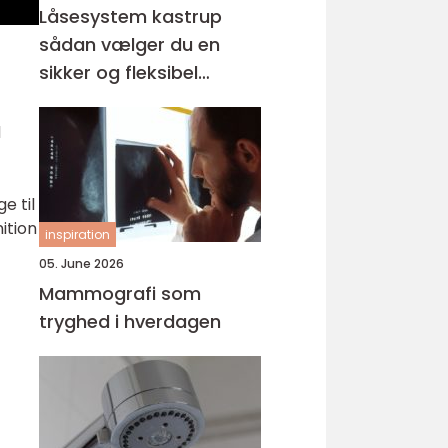
Låsesystem kastrup
sådan vælger du en
sikker og fleksibel
løsning
d
e til
ition
inspiration
05. June 2026
Mammografi som
tryghed i hverdagen