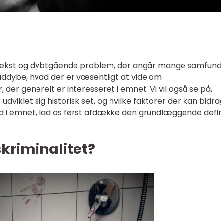
lekst og dybtgående problem, der angår mange samfun
i uddybe, hvad der er væsentligt at vide om
 der generelt er interesseret i emnet. Vi vil også se på,
viklet sig historisk set, og hvilke faktorer der kan bidrag
d i emnet, lad os først afdække den grundlæggende defin
riminalitet?