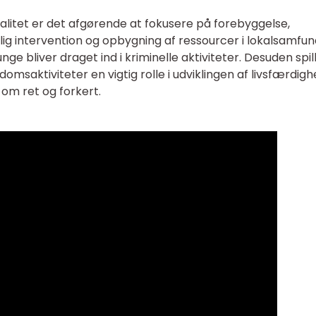
tet er det afgørende at fokusere på forebyggelse,
dlig intervention og opbygning af ressourcer i lokalsamfu
ge bliver draget ind i kriminelle aktiviteter. Desuden spil
aktiviteter en vigtig rolle i udviklingen af livsfærdig
 om ret og forkert.