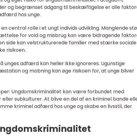
 og begrænset adgang til beskæftigelse er alle faktor
 adfærd hos unge.
 en central rolle i et ungt individs udvikling. Manglende st
ættelse for vold og misbrug kan være bidragende faktore
n side kan velstrukturerede familier med stærke sociale
e risikoen.
 på unges adfærd kan heller ikke ignoreres. Ugunstige
æstation og mobning kan øge risikoen for, at unge bliver
upper: Ungdomskriminalitet kan være forbundet med
eller subkulturer. At blive en del af en kriminel bande ell
emme kriminel adfærd hos unge og skabe en livsstil, der
ngdomskriminalitet