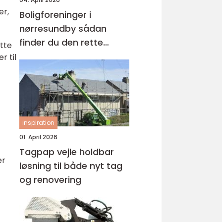
er,
Boligforeninger i
nørresundby sådan
finder du den rette
øtte
lejebolig
r til
inspiration
01. April 2026
Tagpap vejle holdbar
er
løsning til både nyt tag
og renovering