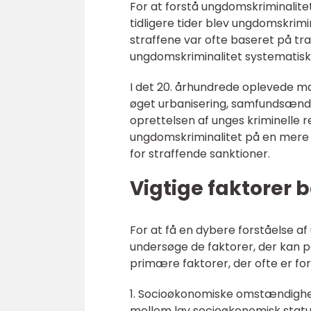
For at forstå ungdomskriminalitet 
tidligere tider blev ungdomskrimi
straffene var ofte baseret på tra
ungdomskriminalitet systematisk r
I det 20. århundrede oplevede m
øget urbanisering, samfundsændri
oprettelsen af unges kriminelle 
ungdomskriminalitet på en mere 
for straffende sanktioner.
Vigtige faktorer
For at få en dybere forståelse a
undersøge de faktorer, der kan p
primære faktorer, der ofte er f
1. Socioøkonomiske omstændigh
mellem lav socioøkonomisk status