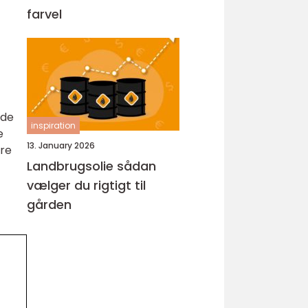
farvel
 de
inspiration
e
13. January 2026
dre
Landbrugsolie sådan
vælger du rigtigt til
gården