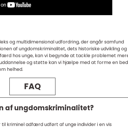
eks og multidimensional udfordring, der angår samfund
ionen af ungdomskriminalitet, dets historiske udvikling og
adfærd hos unge, kan vi begynde at tackle problemet mer
 uddannelse og støtte kan vi hjælpe med at forme en be
om helhed.
FAQ
en af ungdomskriminalitet?
il kriminel adfærd udført af unge individer i en vis