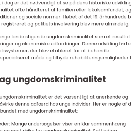
i dag er det nødvendigt at se på dens historiske udvikling.
nalitet ofte håndteret af familien eller lokalsamfundet, o
ditioner og sociale normer. I løbet af det 19. århundrede b
egistreret og politiets involvering blev mere almindelig.
ange lande stigende ungdomskriminalitet som et resultat
nger og økonomiske udfordringer. Denne udvikling førte 
retssystemer, der blev etableret for at behandle
specialiseret måde og tilbyde rehabiliteringsmuligheder
 bag ungdomskriminalitet
f ungdomskriminalitet er det væsentligt at anerkende og
åvirke denne adfærd hos unge individer. Her er nogle af 
orbundet med ungdomskriminalitet:
eder: Mange undersøgelser viser en klar sammenhæng
 og øget risiko for ungdomskriminalitet. Fattigdom,